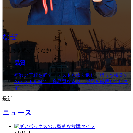
なぜ
私たちを選んでください
品質
複数の工程を経て、テストを繰り返し、様々な機関で
のテストを経て、高品質な素材、製品を厳選していま
す。
最新
ニュース
23-02-
10