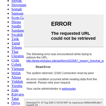
Slovak
Slovenian
Somali
Samoan
Scots Gaelic
Shona
Sindhi
Sundanese
Swahili
Tajik
Tamil
Telugu
Thai
Ukrainian
Urdu
Uzbek
Vietnamese
Welsh
Xhosa
Yiddish
Yoruba
Zulu
Kinyarwanda
Tatar
Oriya