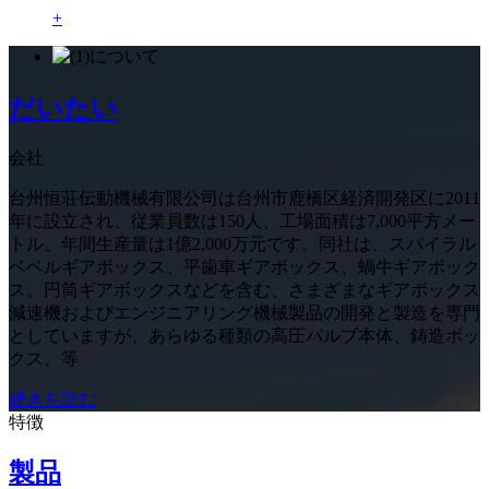
+
だいたい
会社
台州恒荘伝動機械有限公司は台州市鹿橋区経済開発区に2011
年に設立され、従業員数は150人、工場面積は7,000平方メー
トル、年間生産量は1億2,000万元です。同社は、スパイラル
ベベルギアボックス、平歯車ギアボックス、蝸牛ギアボック
ス、円筒ギアボックスなどを含む、さまざまなギアボックス
減速機およびエンジニアリング機械製品の開発と製造を専門
としていますが、あらゆる種類の高圧バルブ本体、鋳造ボッ
クス、等
続きを読む
特徴
製品