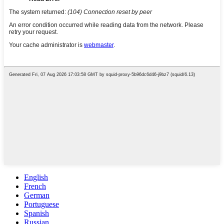
English
French
German
Portuguese
Spanish
Russian